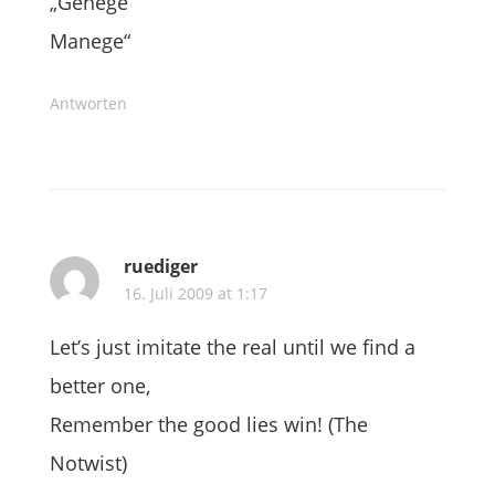
„Gehege
Manege“
Antworten
ruediger
16. Juli 2009 at 1:17
Let’s just imitate the real until we find a
better one,
Remember the good lies win! (The
Notwist)