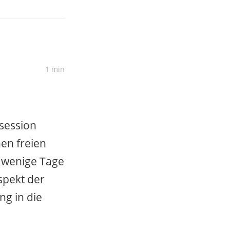
1 min
bsession
nen freien
l wenige Tage
spekt der
g in die