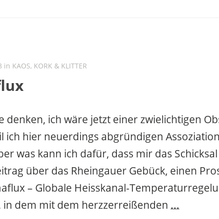
8 in
KAOS, KORK & KLITTER
lux
e denken, ich wäre jetzt einer zwielichtigen O
eil ich hier neuerdings abgründigen Assoziatio
Aber was kann ich dafür, dass mir das Schicksa
trag über das Rheingauer Gebück, einen Pro
flux – Globale Heisskanal-Temperaturregelun
, in dem mit dem herzzerreißenden
...