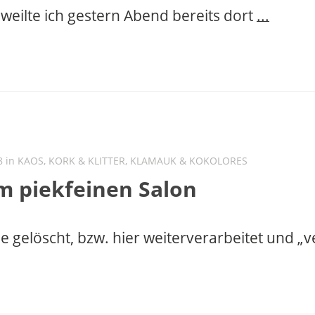
eilte ich gestern Abend bereits dort
...
8 in
KAOS, KORK & KLITTER
,
KLAMAUK & KOKOLORES
im piekfeinen Salon
e gelöscht, bzw. hier weiterverarbeitet und „v