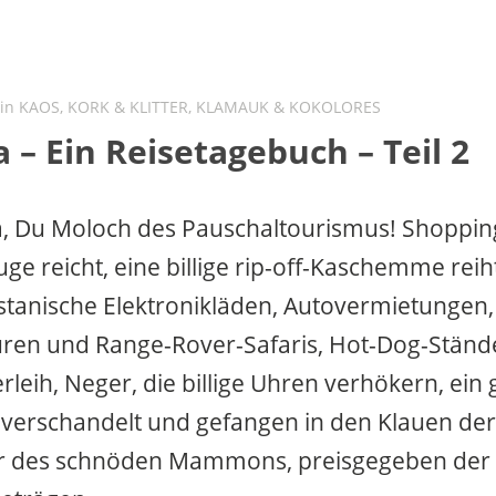
 in
KAOS, KORK & KLITTER
,
KLAMAUK & KOKOLORES
 – Ein Reisetagebuch – Teil 2
a, Du Moloch des Pauschaltourismus! Shoppin
ge reicht, eine billige rip-off-Kaschemme reiht
stanische Elektronikläden, Autovermietungen,
ren und Range-Rover-Safaris, Hot-Dog-Ständ
leih, Neger, die billige Uhren verhökern, ein
 verschandelt und gefangen in den Klauen der
r des schnöden Mammons, preisgegeben der 