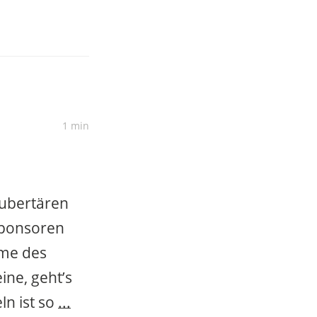
1 min
pubertären
 Sponsoren
ame des
eine, geht’s
n ist so
...