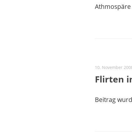
Athmospäre w
10. November 200
Flirten 
Beitrag wurd