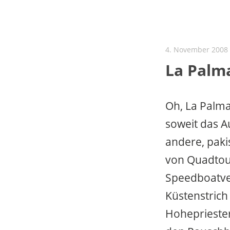
4. November 2008
La Palma
Oh, La Palm
soweit das Au
andere, paki
von Quadtou
Speedboatver
Küstenstrich
Hoheprieste