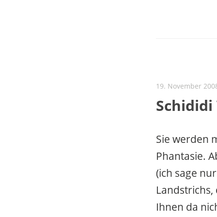
19. November 200
Schididi
Sie werden m
Phantasie. A
(ich sage nur
Landstrichs, 
Ihnen da nic