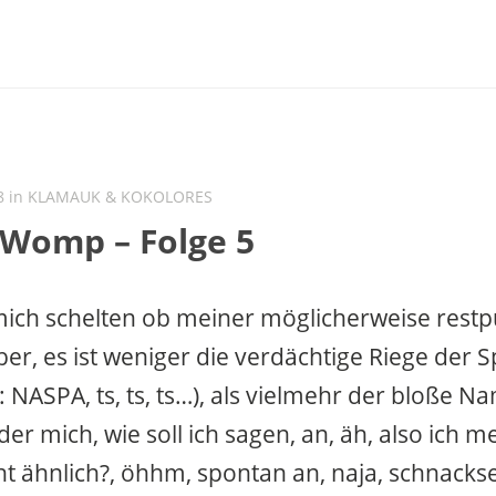
8 in
KLAMAUK & KOKOLORES
 Womp – Folge 5
ich schelten ob meiner möglicherweise rest
ber, es ist weniger die verdächtige Riege der
: NASPA, ts, ts, ts…), als vielmehr der bloße N
der mich, wie soll ich sagen, an, äh, also ich m
ht ähnlich?, öhhm, spontan an, naja, schnacksel