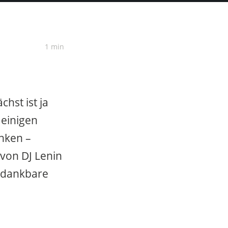
1 min
hst ist ja
einigen
nken –
 von DJ Lenin
 dankbare