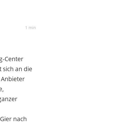
1 min
g-Center
 sich an die
 Anbieter
e,
 ganzer
Gier nach