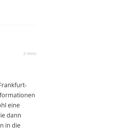
2 mins
Frankfurt-
nformationen
hl eine
Sie dann
n in die