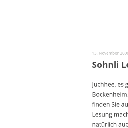
13. November 200
Sohnli L
Juchhee, es 
Bockenheim. 
finden Sie a
Lesung mache
natürlich au