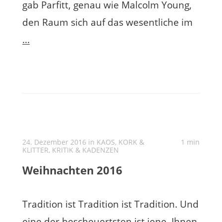
gab Parfitt, genau wie Malcolm Young,
den Raum sich auf das wesentliche im
...
24. Dezember 2016 in
KAOS, KORK &
1 min
KLITTER
,
KRITIK & KADENZEN
Weihnachten 2016
Tradition ist Tradition ist Tradition. Und
eine der bescheuertsten ist jene, Ihnen