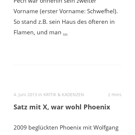
Pech war ohnehin sein zweiter
Vorname (erster Vorname: Schwefhel).
So stand z.B. sein Haus des öfteren in
Flamen, und man
...
4. Juni 2013 in
KRITIK & KADENZEN
2 mins
Satz mit X, war wohl Phoenix
2009 beglückten Phoenix mit Wolfgang