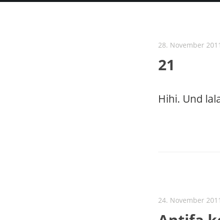
28. November 201
21
Hihi. Und lala
24. November 201
Antifa k