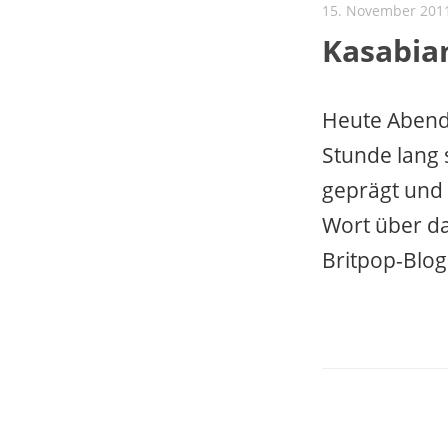
15. November 201
Kasabia
Heute Abend
Stunde lang s
geprägt und b
Wort über d
Britpop-Blog