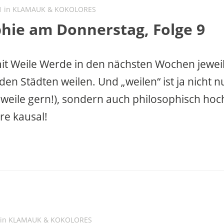
1 in
KLAMAUK & KOKOLORES
phie am Donnerstag, Folge 9
mit Weile Werde in den nächsten Wochen jeweil
den Städten weilen. Und „weilen“ ist ja nicht n
h weile gern!), sondern auch philosophisch hoc
rre kausal!
 in
KLAMAUK & KOKOLORES