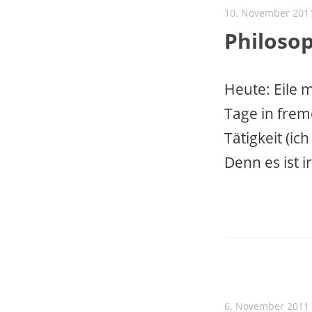
10. November 201
Philoso
Heute: Eile 
Tage in frem
Tätigkeit (ic
Denn es ist i
6. November 2011