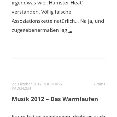
irgendwas wie „Hamster Heat“
verstanden. Völlig falsche
Assoziationskette natürlich… Na ja, und
zugegebenermaßen lag
...
22. Oktober 2012 in
KRITIK &
2 mins
KADENZEN
Musik 2012 – Das Warmlaufen
Kaum hat es angefangen, droht es auch