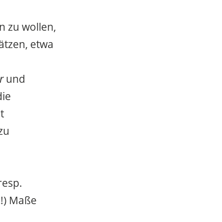
 zu wollen,
ätzen, etwa
r
und
die
t
zu
resp.
c!) Maße