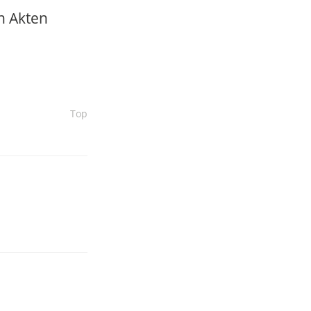
n Akten
Top