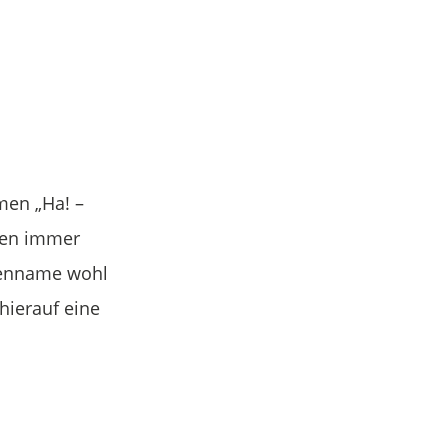
men „Ha! –
hren immer
ipenname wohl
hierauf eine