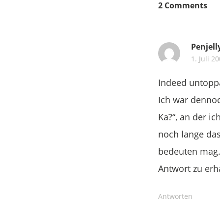
2 Comments
Penjell
1. Juli 2
Indeed untopp
Ich war dennoc
Ka?“, an der ic
noch lange das
bedeuten mag. 
Antwort zu erha
Antworten