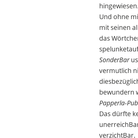
hingewiesen
Und ohne mi
mit seinen a
das Wörtchen
spelunketau
SonderBar
us
vermutlich n
diesbezüglic
bewundern w
Papperla-Pub
Das dürfte k
unerreichBar
verzichtBar.