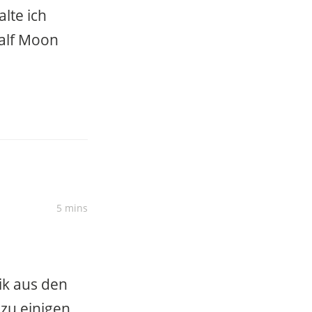
lte ich
Half Moon
5 mins
sik aus den
zu einigen