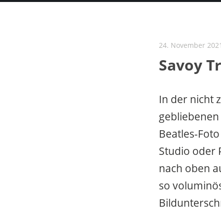
24. November 202
Savoy Tr
In der nicht
gebliebenen 
Beatles-Foto
Studio oder 
nach oben a
so voluminös
Bildunterschr