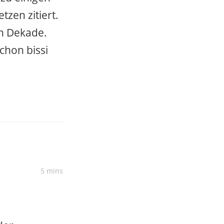
zen zitiert.
en Dekade.
chon bissi
5 mins