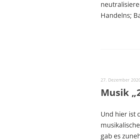
neutralisier
Handelns; Ba
27. Dezember 202
Musik „2
Und hier ist 
musikalische
gab es zuneh