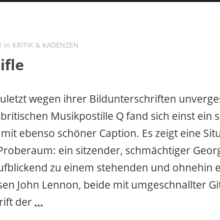
1 in
KRITIK & KADENZEN
ifle
 zuletzt wegen ihrer Bildunterschriften unverg
britischen Musikpostille Q fand sich einst ein
 mit ebenso schöner Caption. Es zeigt eine Sit
Proberaum: ein sitzender, schmächtiger Geor
ufblickend zu einem stehenden und ohnehin 
en John Lennon, beide mit umgeschnallter Gi
ift der
...