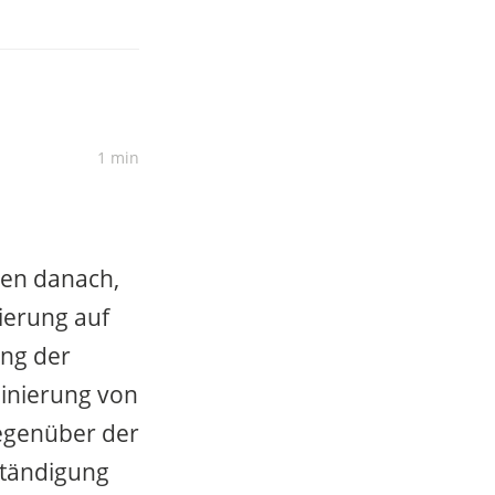
1 min
ien danach,
sierung auf
ung der
dinierung von
egenüber der
ständigung