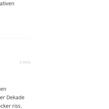
ativen
5 mins
nen
der Dekade
ker riss.