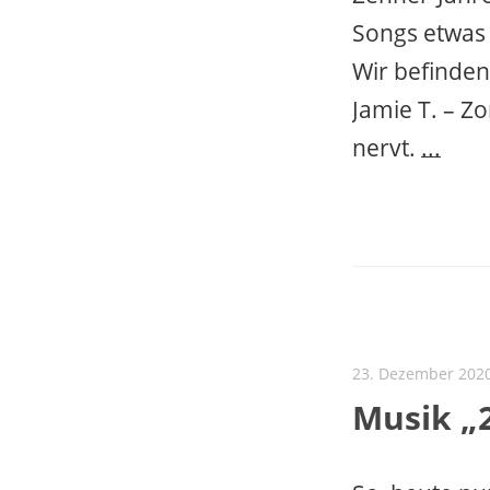
Songs etwas 
Wir befinden
Jamie T. – Z
nervt.
...
23. Dezember 202
Musik „2