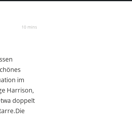
10 mins
essen
 schönes
uation im
ge Harrison,
etwa doppelt
tarre.Die