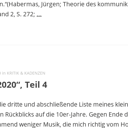
en.“(Habermas, Jürgen; Theorie des kommunik
nd 2, S. 272;
...
0 in
KRITIK & KADENZEN
020“, Teil 4
die dritte und abschließende Liste meines klei
n Rückblicks auf die 10er-Jahre. Gegen Ende 
mend weniger Musik, die mich richtig vom Hoc