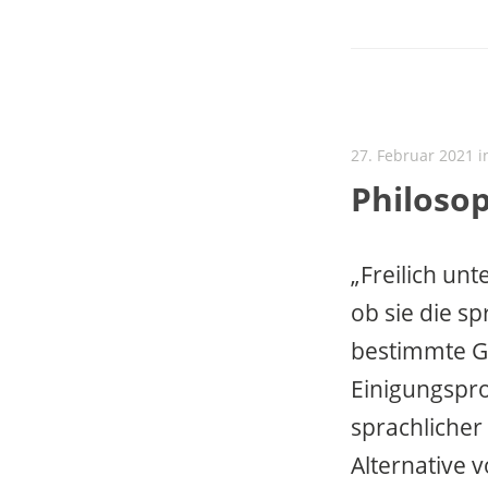
27. Februar 2021 
Philoso
„Freilich un
ob sie die s
bestimmte Ge
Einigungspro
sprachliche
Alternative 