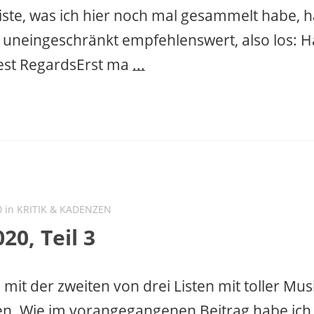
ste, was ich hier noch mal gesammelt habe, ha
 uneingeschränkt empfehlenswert, also los: 
st RegardsErst ma
...
0 in
KRITIK & KADENZEN
20, Teil 3
 mit der zweiten von drei Listen mit toller Mu
n. Wie im vorangegangenen Beitrag habe ich 