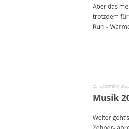
Aber das mei
trotzdem für
Run – Warme
25. Dezember 202
Musik 20
Weiter geht’s
Zehner-Jahre