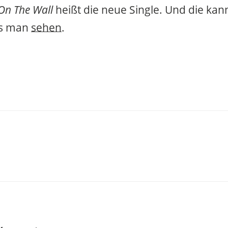
 On The Wall
heißt die neue Single. Und die ka
ss man
sehen
.