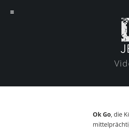
Vid
Ok Go
, die 
mittelprächt