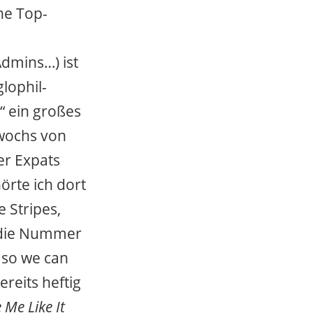
ne Top-
dmins…) ist
lophil-
“ ein großes
twochs von
er Expats
örte ich dort
 Stripes,
(die Nummer
 so we can
ereits heftig
Me Like It