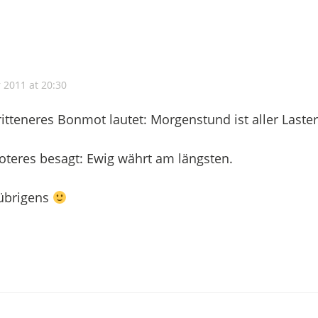
r 2011 at 20:30
ritteneres Bonmot lautet: Morgenstund ist aller Laste
oteres besagt: Ewig währt am längsten.
übrigens