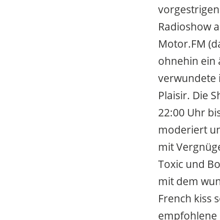
vorgestrigen
Radioshow an
Motor.FM (d
ohnehin ein 
verwundete i
Plaisir. Die
22:00 Uhr bi
moderiert un
mit Vergnüge
Toxic und Bo
mit dem wund
French kiss s
empfohlene