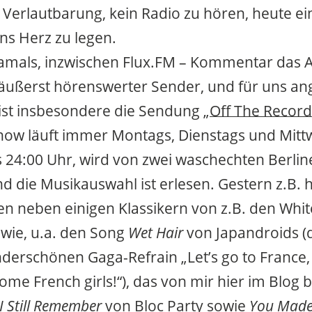
 Verlautbarung, kein Radio zu hören, heute ei
s Herz zu legen.
amals, inzwischen Flux.FM – Kommentar das A
äußerst hörenswerter Sender, und für uns ang
st insbesondere die Sendung „
Off The Record
 Show läuft immer Montags, Dienstags und Mit
s 24:00 Uhr, wird von zwei waschechten Berlin
d die Musikauswahl ist erlesen. Gestern z.B. h
n neben einigen Klassikern von z.B. den White
wie, u.a. den Song
Wet Hair
von Japandroids 
erschönen Gaga-Refrain „Let’s go to France,
ome French girls!“), das von mir hier im Blog b
I Still Remember
von Bloc Party sowie
You Made 