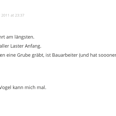
r 2011 at 23:37
t am längsten.
aller Laster Anfang.
n eine Grube gräbt, ist Bauarbeiter (und hat sooone
Vogel kann mich mal.