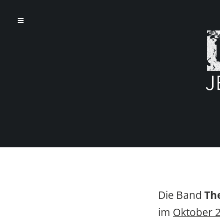
Die Band
The
im
Oktober 