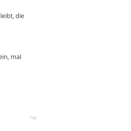
eibt, die
ein, mal
Top