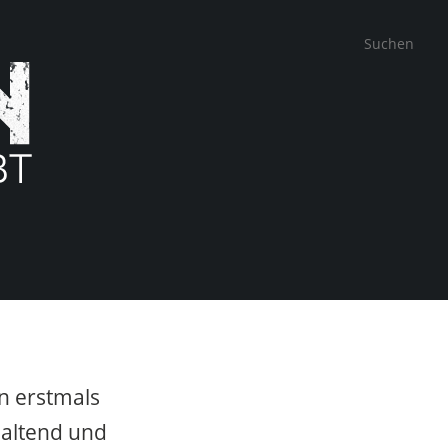
n erstmals
haltend und