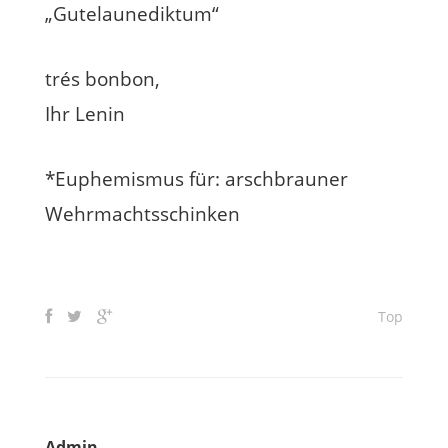
„Gutelaunediktum“
trés bonbon,
Ihr Lenin
*Euphemismus für: arschbrauner
Wehrmachtsschinken
Top
Admin