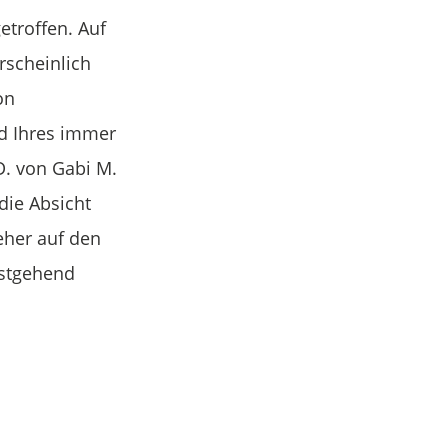
etroffen. Auf
rscheinlich
on
d Ihres immer
D. von Gabi M.
die Absicht
eher auf den
estgehend