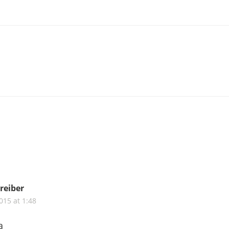
reiber
2015 at 1:48
a