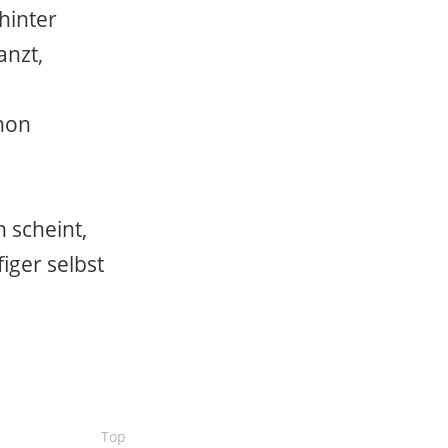
hinter
anzt,
hon
 scheint,
iger selbst
Top