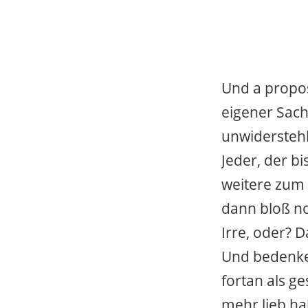
Und a propos
eigener Sach
unwidersteh
Jeder, der b
weitere zum 
dann bloß no
Irre, oder? D
Und bedenke
fortan als g
mehr lieb ha