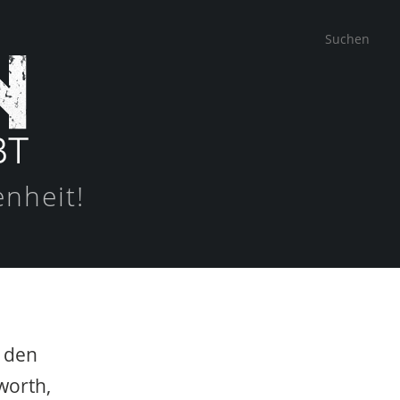
enheit!
n den
worth,