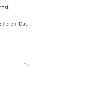
rnst
itieren: Das
Top