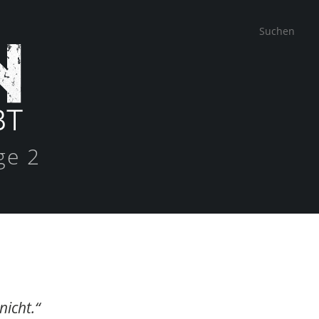
ge 2
nicht.“