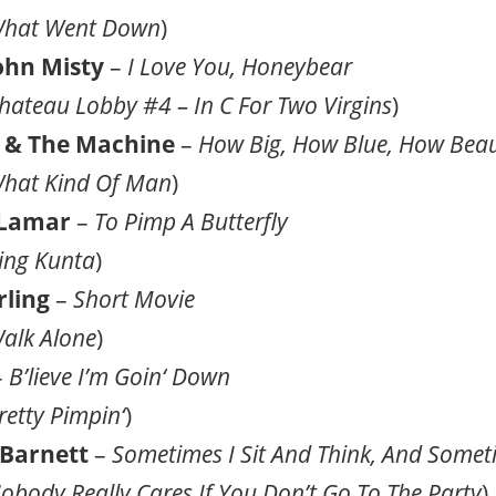
hat Went Down
)
ohn Misty
–
I Love You, Honeybear
hateau Lobby #4 – In C For Two Virgins
)
 & The Machine
–
How Big, How Blue, How Beau
hat Kind Of Man
)
 Lamar
–
To Pimp A Butterfly
ing Kunta
)
ling
–
Short Movie
alk Alone
)
–
B’lieve I’m Goin‘ Down
retty Pimpin‘
)
Barnett
–
Sometimes I Sit And Think, And Sometim
obody Really Cares If You Don’t Go To The Party
)