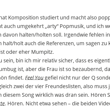
hat Komposition studiert und macht also pop
cht auch umgekehrt „arty“ Popmusik, und ich we
ch davon halten/holten soll. Irgendwie fehlen i
 halt/holt auch die Referenzen, um sagen zu
 ist oder eher Mumpitz.
 sein, bin ich mir relativ sicher, dass es eigent
umbug ist, aber die Frau ist so bezaubernd, d
ön findet.
Feel You
gefiel nicht nur der Q sond
gleich zwei der vier Freundeslisten, also muss 
 diesem Song wirklich was dran sein. Hören Si
tte
. Hören. Nicht etwa sehen – die beiden Vid