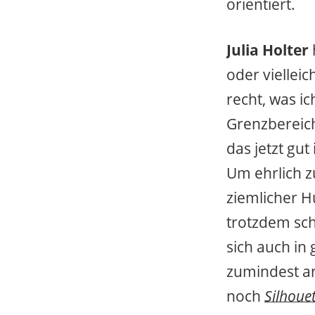
orientiert.
Julia Holter
oder viellei
recht, was i
Grenzbereich
das jetzt gut
Um ehrlich zu
ziemlicher H
trotzdem sch
sich auch in 
zumindest an
noch
Silhoue