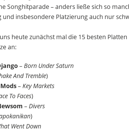
ne Songhitparade – anders ließe sich so man
 und insbesondere Platzierung auch nur sch
uns heute zunächst mal die 15 besten Platten
ze an:
Django
–
Born Under Saturn
hake And Tremble
)
d Mods
–
Key Markets
ace To Faces
)
 Newsom
–
Divers
apokanikan
)
hat Went Down