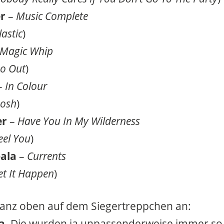
r
–
Music Complete
lastic
)
 Magic Whip
o Out
)
–
In Colour
osh
)
er
–
Have You In My Wilderness
eel You
)
ala
–
Currents
et It Happen
)
ganz oben auf dem Siegertreppchen an:
a
. Die wurden ja unpassenderweise immer so