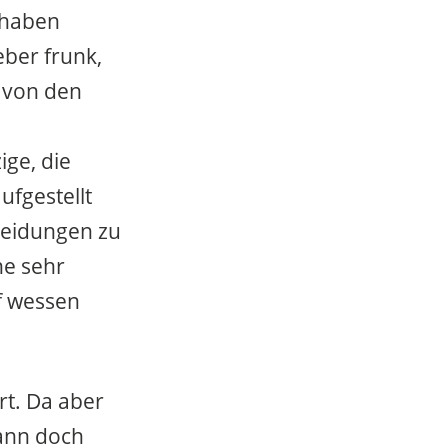
lhaben
eber frunk,
 von den
ige, die
ufgestellt
neidungen zu
ne sehr
uf wessen
rt. Da aber
dann doch