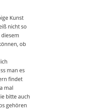
pige Kunst
iß nicht so
n diesem
 können, ob
lich
ass man es
ern findet
ja mal
e bitte auch
eos gehören