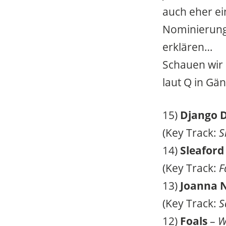
auch eher ei
Nominierung
erklären…
Schauen wir 
laut Q in Gän
15)
Django 
(Key Track:
S
14)
Sleafor
(Key Track:
F
13)
Joanna
(Key Track:
S
12)
Foals
–
W