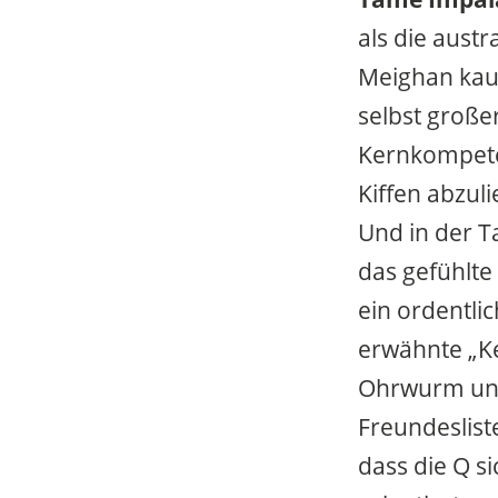
als die austr
Meighan kaum
selbst großer
Kernkompeten
Kiffen abzul
Und in der T
das gefühlte 
ein ordentli
erwähnte „K
Ohrwurm und 
Freundeslist
dass die Q s