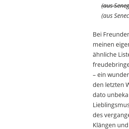
(aus Seneg
(aus Sene
Bei Freunden
meinen eigen
ähnliche Lis
freudebringe
– ein wunder
den letzten 
dato unbeka
Lieblingsmus
des vergange
Klängen und 