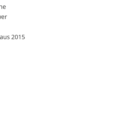
che
wer
 aus 2015