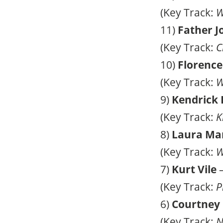
(Key Track:
W
11)
Father J
(Key Track:
C
10)
Florence
(Key Track:
W
9)
Kendrick
(Key Track:
K
8)
Laura Mar
(Key Track:
W
7)
Kurt Vile
(Key Track:
P
6)
Courtney 
(Key Track:
N