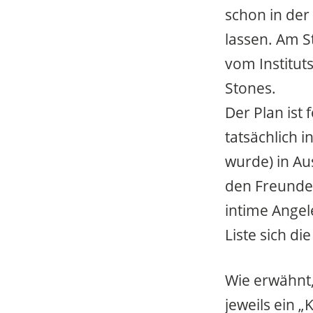
schon in der
lassen. Am S
vom Institutsl
Stones.
Der Plan ist 
tatsächlich i
wurde) in A
den Freundes
intime Angel
Liste sich di
Wie erwähnt,
jeweils ein „