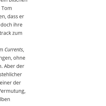
il Tom
n, dass er
 doch ihre
dtrack zum
um
Currents
,
lingen, ohne
n. Aber der
stehlicher
einer der
 Vermutung,
Alben