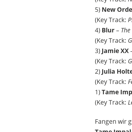
5)
New Orde
(Key Track:
P
4)
Blur
–
The
(Key Track:
G
3)
Jamie XX
(Key Track:
G
2)
Julia Holt
(Key Track:
F
1)
Tame Imp
(Key Track:
L
Fangen wir 
Tame Impal