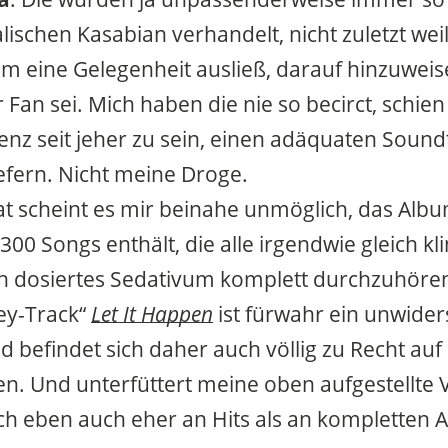
alischen Kasabian verhandelt, nicht zuletzt we
 eine Gelegenheit ausließ, darauf hinzuweise
 Fan sei. Mich haben die nie so becirct, schien
z seit jeher zu sein, einen adäquaten Soun
iefern. Nicht meine Droge.
at scheint es mir beinahe unmöglich, das Alb
300 Songs enthält, die alle irgendwie gleich k
ch dosiertes Sedativum komplett durchzuhöre
ey-Track“
Let It Happen
ist fürwahr ein unwider
befindet sich daher auch völlig zu Recht auf 
en. Und unterfüttert meine oben aufgestellte
ich eben auch eher an Hits als an kompletten 