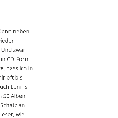
. Denn neben
wieder
. Und zwar
h in CD-Form
, dass ich in
r oft bis
uch Lenins
n 50 Alben
 Schatz an
Leser, wie