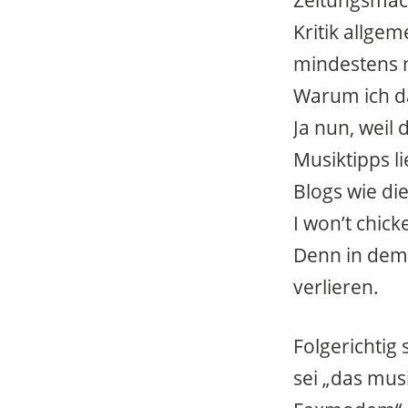
Zeitungsmach
Kritik allge
mindestens n
Warum ich da
Ja nun, weil 
Musiktipps l
Blogs wie di
I won’t chick
Denn in dem 
verlieren.
Folgerichtig 
sei „das mus