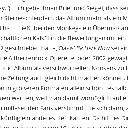
.“) – ich gebe Ihnen Brief und Siegel, dass ke
 Sterneschleudern das Album mehr als ein Mal
 hat -, fließt bei den Monkeys ein Übermaß a
schaftlichen Kalkül in die Bewertungen mit ein.
97 geschrieben hätte, Oasis‘
Be Here Now
sei ei
e Altherrenrock-Operette, oder 2002 gewagt 
ronic-Album als verschwurbelten Nonsens zu 
ine Zeitung auch gleich dicht machen können.
 in größeren Formaten allein schon deshalb n
uen werden, weil man damit womöglich auf ei
 mitlesenden Fans verstimmt, die sich dann, a
ünftig ein anderes Heft kaufen. Da hilft es Dir