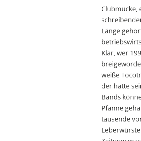
Clubmucke, ey
schreibenden
Länge gehört
betriebswirt
Klar, wer 19
breigeworden
weiße Tocot
der hätte se
Bands können
Pfanne geha
tausende von
Leberwürste k