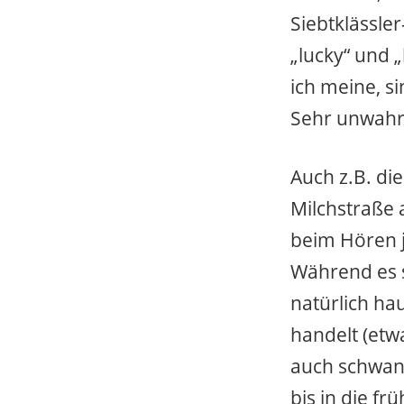
Siebtklässler
„lucky“ und 
ich meine, s
Sehr unwahrs
Auch z.B. di
Milchstraße 
beim Hören j
Während es s
natürlich h
handelt (etwa
auch schwang
bis in die f