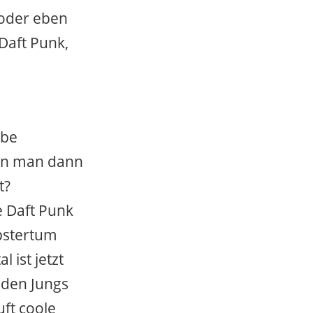
“ oder eben
Daft Punk,
lbe
ann man dann
t?
e Daft Punk
pstertum
 ist jetzt
 den Jungs
uft coole