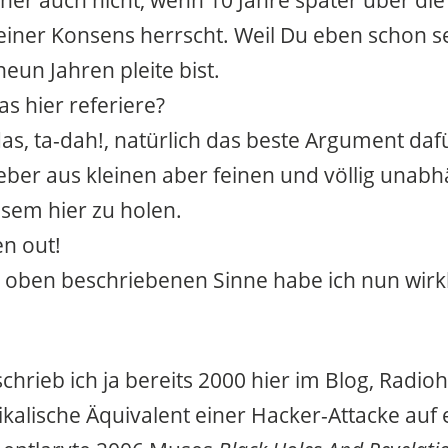
er auch nicht, wenn 10 Jahre später über die 
meiner Konsens herrscht. Weil Du eben schon se
eun Jahren pleite bist.
s hier referiere?
das, ta-dah!, natürlich das beste Argument dafür
ieber aus kleinen aber feinen und völlig unab
esem hier zu holen.
en out!
oben beschriebenen Sinne habe ich nun wirkli
schrieb ich ja bereits 2000 hier im Blog, Radi
ikalische Äquivalent einer Hacker-Attacke auf 