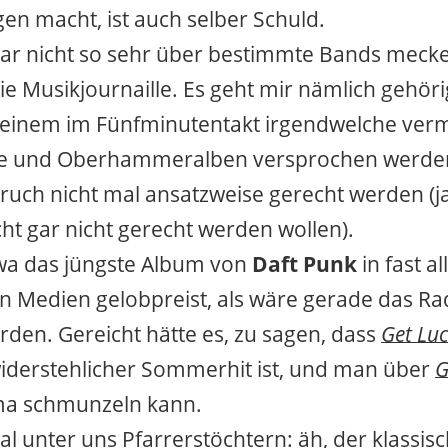
n macht, ist auch selber Schuld.
ar nicht so sehr über bestimmte Bands meck
die Musikjournaille. Es geht mir nämlich gehör
 einem im Fünfminutentakt irgendwelche verm
e und Oberhammeralben versprochen werden
uch nicht mal ansatzweise gerecht werden (ja,
icht gar nicht gerecht werden wollen).
wa das jüngste Album von
Daft Punk
in fast a
 Medien gelobpreist, als wäre gerade das Ra
den. Gereicht hätte es, zu sagen, dass
Get Lu
iderstehlicher Sommerhit ist, und man über
G
a schmunzeln kann.
l unter uns Pfarrerstöchtern: äh, der klassis