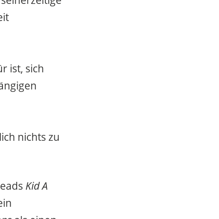
seinerzeitige
it
 ist, sich
hängigen
ch nichts zu
oheads
Kid A
ein