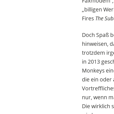
Faxmodem“, 
„billigen We
Fires
The Sub
Doch Spaß be
hinweisen, da
trotzdem irge
in 2013 gesc
Monkeys eine
die ein oder
Vortrefflich
nur, wenn m
Die wirklich 