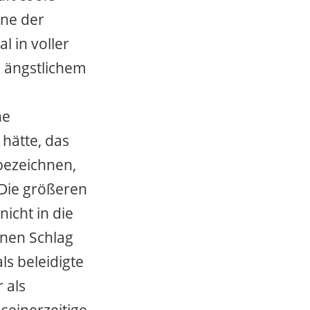
ine der
 in voller
n ängstlichem
ne
hätte, das
bezeichnen,
 Die größeren
icht in die
nen Schlag
ls beleidigte
 als