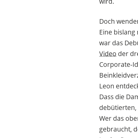
wird.
Doch wenden 
Eine bislang
war das Deb
Video
der dre
Corporate-Ide
Beinkleidver
Leon entdeck
Dass die Da
debütierten,
Wer das oben
gebraucht, d