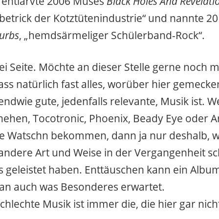
entlarvte 2006 Muses
Black Holes And Revelati
rbetrick der Kotztütenindustrie“ und nannte 2
urbs
, „hemdsärmeliger Schülerband-Rock“.
i Seite. Möchte an dieser Stelle gerne noch m
ss natürlich fast alles, worüber hier gemecker
ndwie gute, jedenfalls relevante, Musik ist. W
hehen, Tocotronic, Phoenix, Beady Eye oder Ar
 Watschn bekommen, dann ja nur deshalb, we
 andere Art und Weise in der Vergangenheit s
es geleistet haben. Enttäuschen kann ein Album
an auch was Besonderes erwartet.
schlechte Musik ist immer die, die hier gar nic