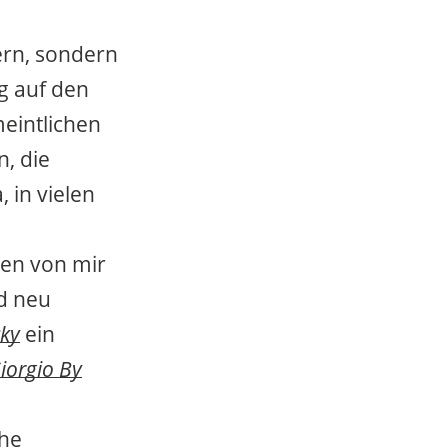
ern, sondern
ig auf den
eintlichen
, die
 in vielen
llen von mir
d neu
cky
ein
iorgio By
che