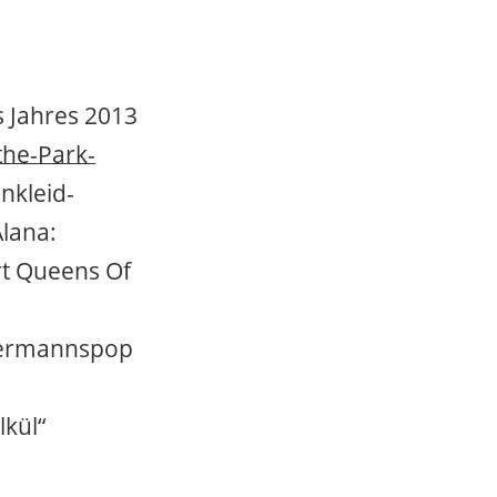
 Jahres 2013
the-Park-
nkleid-
Alana:
rt Queens Of
edermannspop
lkül“