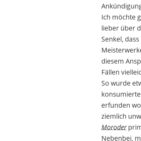
Ankündigunge
Ich möchte g
lieber über 
Senkel, dass
Meisterwerk
diesem Anspr
Fällen vielle
So wurde et
konsumierten
erfunden wor
ziemlich unw
Moroder
prim
Nebenbei, ma