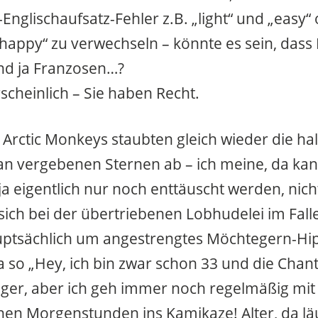
-Englischaufsatz-Fehler z.B. „light“ und „easy
„happy“ zu verwechseln – könnte es sein, dass 
ind ja Franzosen…?
cheinlich – Sie haben Recht.
e Arctic Monkeys staubten gleich wieder die ha
an vergebenen Sternen ab – ich meine, da k
a eigentlich nur noch enttäuscht werden, nich
ich bei der übertriebenen Lobhudelei im Fall
auptsächlich um angestrengtes Möchtegern-Hi
 so „Hey, ich bin zwar schon 33 und die Chantal
er, aber ich geh immer noch regelmäßig mit
rühen Morgenstunden ins Kamikaze! Alter, da lä