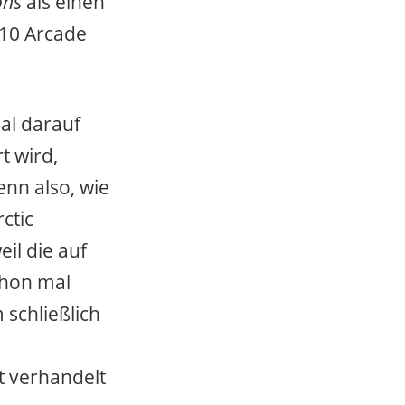
ons
als einen
010 Arcade
al darauf
t wird,
enn also, wie
ctic
il die auf
chon mal
 schließlich
ht verhandelt