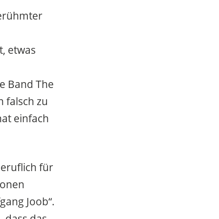
berühmter
t, etwas
ie Band The
 falsch zu
at einfach
eruflich für
ionen
gang Joob“.
, dass das