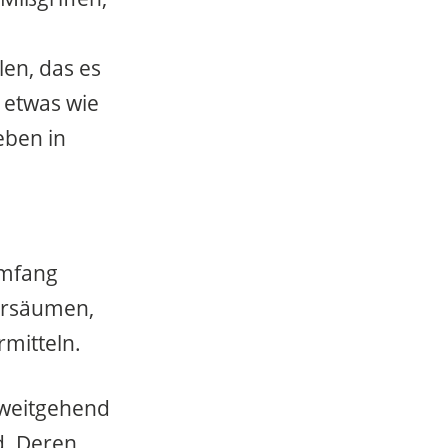
en, das es
o etwas wie
eben in
Umfang
versäumen,
rmitteln.
 weitgehend
. Deren