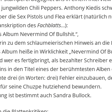
jungwilden Chili Peppers. Anthony Kiedis sch
r die Sex Pistols und Flea erklärt (natürlich n
anskription des
Fachblatts
…):
s Album Nevermind Of Bullshit.“,
rin zu dem schlaumeierischen Hinweis an die 
s Album heiße in Wirklichkeit „Nevermind Of Bu
 wer es fertigbringt, als bezahlter Schreiber 
s in den Titel eines der berühmtesten Alben
te drei (in Worten: drei) Fehler einzubauen, 
 für seine Chuzpe hutziehend bewundern.
ng ist bestimmt auch Sandra Bullock.
 die Plattenkritiken: