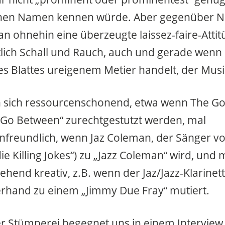
nen Namen kennen würde. Aber gegenüber 
an ohnehin eine überzeugte laissez-faire-Attit
lich Schall und Rauch, auch und gerade wenn 
es Blattes ureigenem Metier handelt, der Musi
n sich ressourcenschonend, etwa wenn The G
„Go Between“ zurechtgestutzt werden, mal
lenfreundlich, wenn Jaz Coleman, der Sänger von
die Killing Jokes“) zu „Jazz Coleman“ wird, un
ehend kreativ, z.B. wenn der Jaz/Jazz-Klarinet
erhand zu einem „Jimmy Due Fray“ mutiert.
er Stümperei begegnet uns in einem Interview