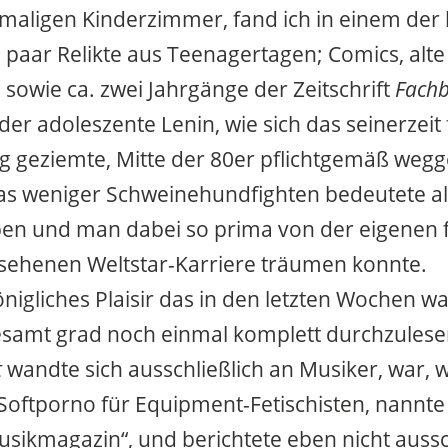
aligen Kinderzimmer, fand ich in einem der 
 paar Relikte aus Teenagertagen; Comics, alte
 sowie ca. zwei Jahrgänge der Zeitschrift
Fachb
e der adoleszente Lenin, wie sich das seinerzeit
g geziemte, Mitte der 80er pflichtgemäß we
das weniger Schweinehundfighten bedeutete
al
ben und man dabei so prima von der eigenen 
sehenen Weltstar-Karriere träumen konnte.
nigliches Plaisir das in den letzten Wochen war
esamt grad noch einmal komplett durchzulese
t
wandte sich ausschließlich an Musiker, war,
t Softporno für Equipment-Fetischisten, nannte
sikmagazin“, und berichtete eben nicht aussc