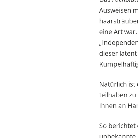
Ausweisen ma
haarsträuben
eine Art war.
„Independent
dieser laten
Kumpelhaftigk
Natürlich is
teilhaben zu
Ihnen an Han
So berichtet
unbekannte 