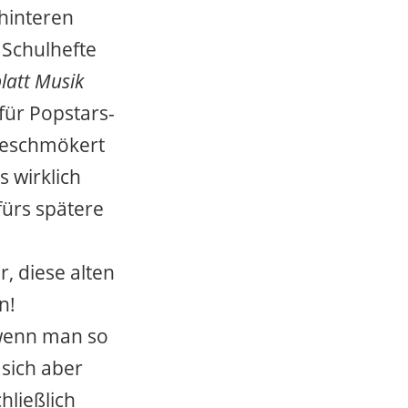
hinteren
 Schulhefte
latt Musik
 für Popstars-
ggeschmökert
s wirklich
fürs spätere
, diese alten
n!
 wenn man so
 sich aber
hließlich