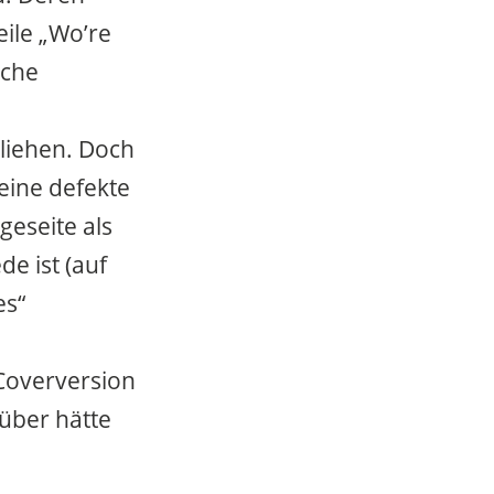
eile „Wo’re
iche
rliehen. Doch
 eine defekte
geseite als
e ist (auf
es“
Coverversion
über hätte