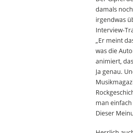
damals noch 
irgendwas übe
Interview-Tr
„Er meint da
was die Auto
animiert, da
Ja genau. Und
Musikmagazin
Rockgeschich
man einfach
Dieser Meinu
Herrlich auch