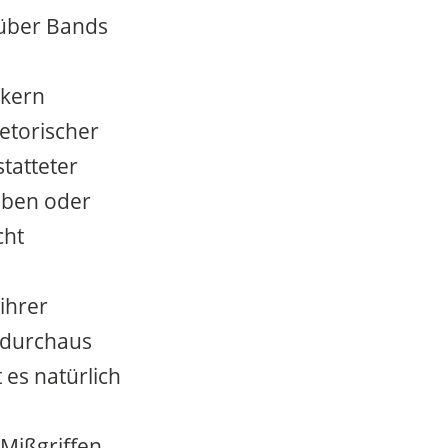
 über Bands
ikern
etorischer
tatteter
lben oder
cht
ihrer
 durchaus
 es natürlich
 Mißgriffen,