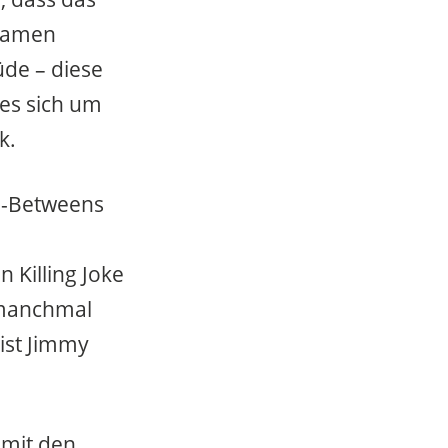
Namen
üde – diese
es sich um
k.
o-Betweens
 Killing Joke
d manchmal
tist Jimmy
 mit den