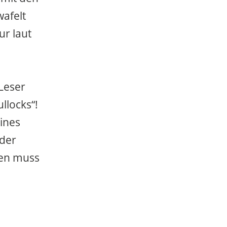
wafelt
ur laut
Leser
llocks“!
eines
 der
den muss