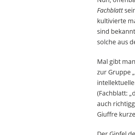
Fachblatt
sei
kultivierte m
sind bekannt
solche aus d
Mal gibt ma
zur Gruppe 
intellektuel
(Fachblatt: „
auch richtigg
Giuffre kurz
Der Gipfel d