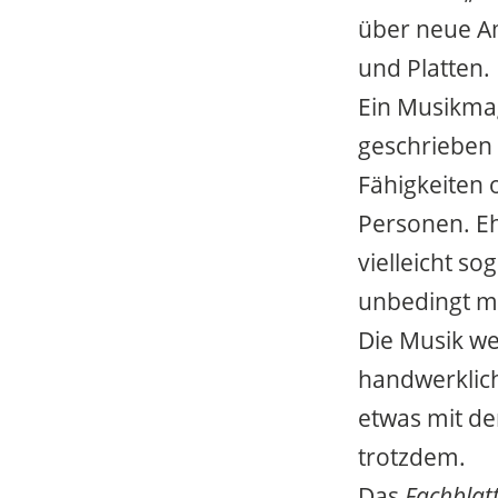
über neue Am
und Platten.
Ein Musikmag
geschrieben 
Fähigkeiten 
Personen. Eh
vielleicht s
unbedingt mi
Die Musik we
handwerklich
etwas mit de
trotzdem.
Das
Fachblat