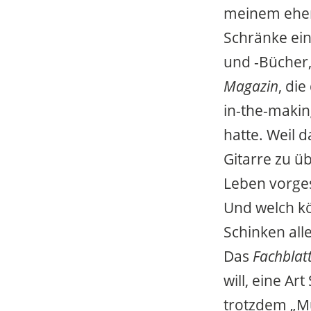
meinem ehem
Schränke ein
und -Bücher,
Magazin
, di
in-the-makin
hatte. Weil 
Gitarre zu ü
Leben vorge
Und welch kö
Schinken all
Das
Fachblat
will, eine Ar
trotzdem „Mu