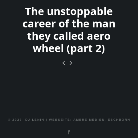
The unstoppable
career of the man
they called aero
wheel (part 2)
© 2026
DJ LENIN
|
WEBSEITE: AMBRÉ MEDIEN, ESCHBORN