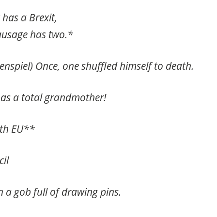
 has a Brexit,
ausage has two.*
enspiel) Once, one shuffled himself to death.
has a total grandmother!
ith EU**
cil
n a gob full of drawing pins.