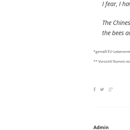
I fear, I h
The Chinese
the bees a
*gemäß EU-Lebensmit
** Vorsicht! Kommt nic
Admin