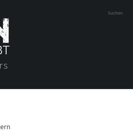
rs
tern