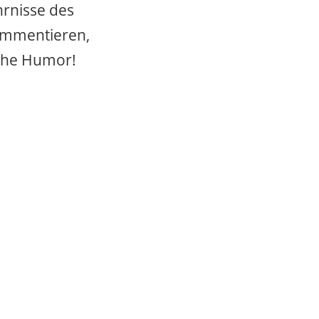
hrnisse des
kommentieren,
ische Humor!