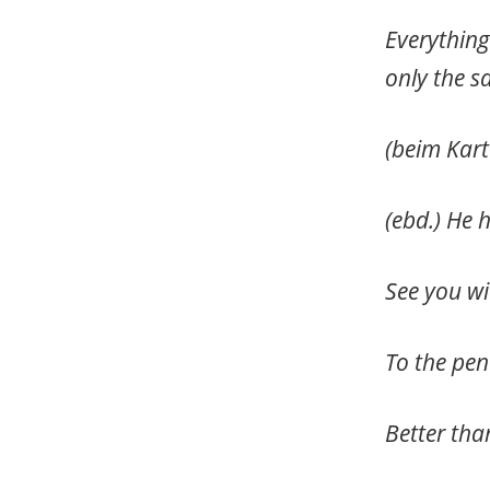
Everything
only the s
(beim Kart
(ebd.) He 
See you w
To the pen
Better tha