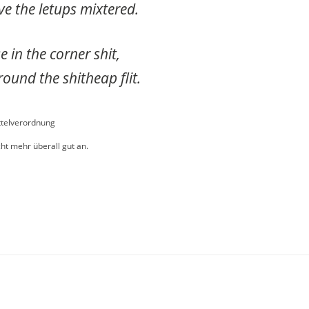
ave the letups mixtered.
 in the corner shit,
round the shitheap flit.
telverordnung
ht mehr überall gut an.