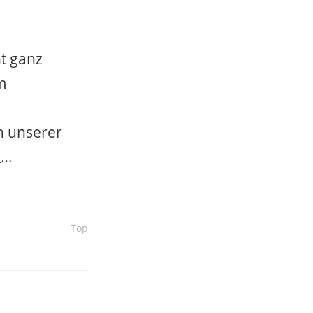
t ganz
m
n unserer
n
…
Top