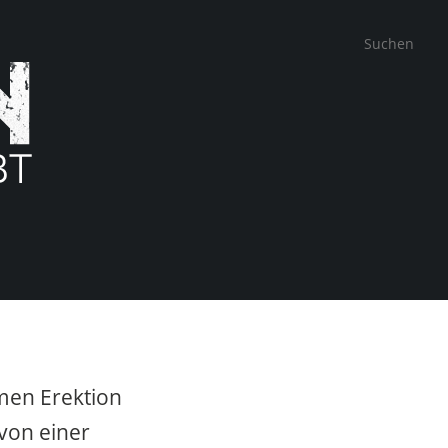
men Erektion
 von einer