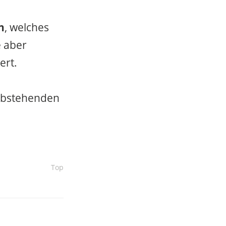
n
, welches
e aber
ert.
 abstehenden
Top