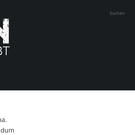
pa.
endum