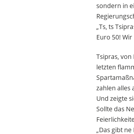
sondern in 
Regierungsch
„Ts, ts Tsipr
Euro 50! Wir 
Tsipras, von
letzten flam
Spartamaßnah
zahlen alles 
Und zeigte si
Sollte das N
Feierlichkei
„Das gibt ne