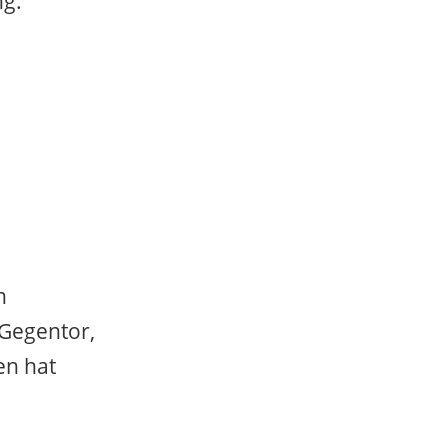
ng:
n
 Gegentor,
en hat