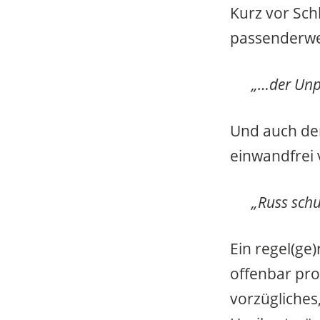
Kurz vor Sch
passenderwei
„…der Unpa
Und auch de
einwandfrei 
„Russ schu
Ein regel(ge
offenbar pro
vorzügliches,