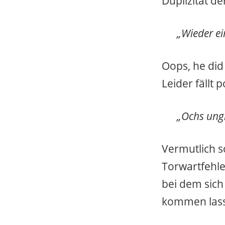
Duplizität d
„Wieder ei
Oops, he did 
Leider fällt
„Ochs ungl
Vermutlich s
Torwartfehle
bei dem sich
kommen las