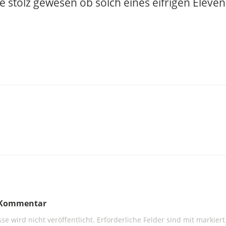
e stolz gewesen ob solch eines eifrigen Eleven
n Kommentar
se wird nicht veröffentlicht.
Erforderliche Felder sind mit
markiert