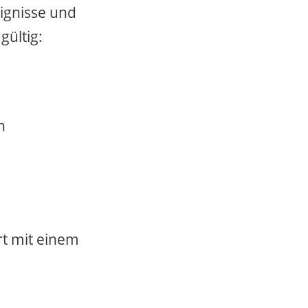
eignisse und
gültig:
h
rt mit einem