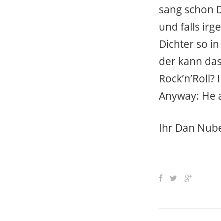
sang schon 
und falls ir
Dichter so in
der kann da
Rock’n’Roll? 
Anyway: He a
Ihr Dan Nub