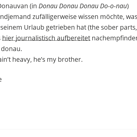
Donauvan (in
Donau Donau Donau Do-o-nau
)
gendjemand zufälligerweise wissen möchte, wa
 seinem Urlaub getrieben hat (the sober parts,
s
hier journalistisch aufbereitet
nachempfinde
I donau.
in’t heavy, he’s my brother.
e