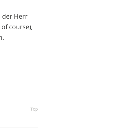
s der Herr
 of course),
n.
Top