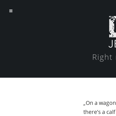
Right
„On a wagon
there’s a cal