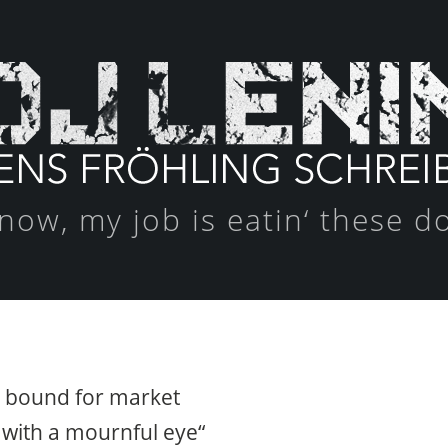
 now, my job is eatin‘ these d
 bound for market
f with a mournful eye“