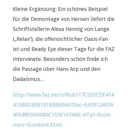
Kleine Ergänzung: Ein schönes Beispiel
für die Demontage von Heroen liefert die
Schriftstellerin Alexa Hennig von Lange
(„Relax“), die offensichtlicher Oasis-Fan
ist und Beady Eye dieser Tage für die FAZ
interviewte. Besonders schön finde ich
die Passage über Hans Arp und den
Dadaismus…
http://www.faz.net/s/Rub117C535CDF414
415BB243B181B8B60AE/Doc~E43912497A
49549EDA0680C153E167A66~ATpl~Ecom
mon~Scontent.html