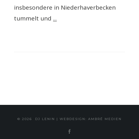
insbesondere in Niederhaverbecken
tummelt und
...
© 2026
DJ LENIN
|
WEBDESIGN: AMBRÉ MEDIEN