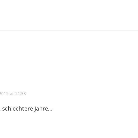
 2015 at 21:38
 schlechtere Jahre…