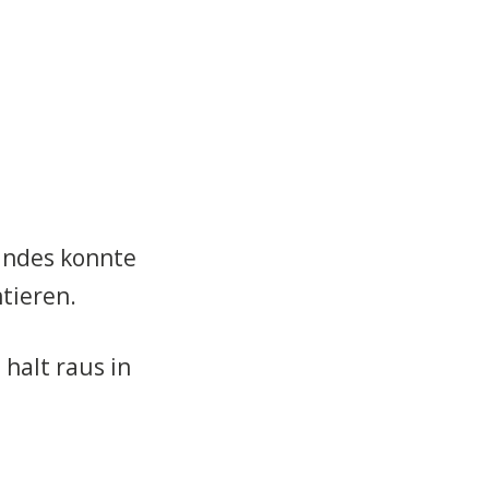
undes konnte
tieren.
 halt raus in