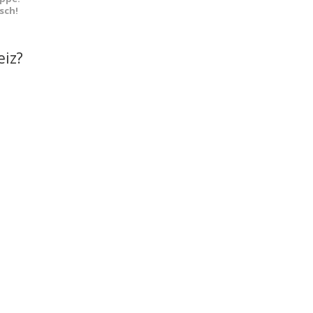
sch!
eiz?