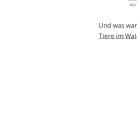
die
Und was war 
Tiere im Wal