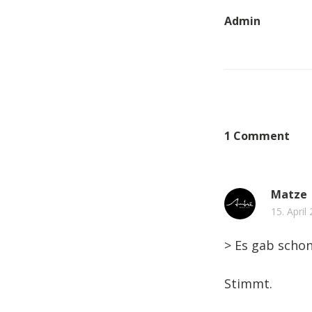
Admin
1 Comment
Matze
15. April
> Es gab schon
Stimmt.