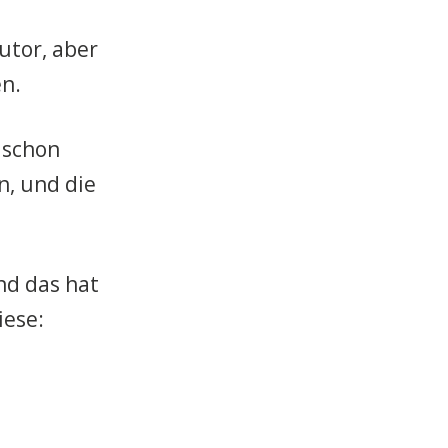
utor, aber
n.
 schon
n, und die
nd das hat
iese: