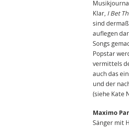
Musikjournai
Klar,
I Bet T
sind dermaße
auflegen dar
Songs gemach
Popstar werd
vermittels 
auch das ein
und der nach
(siehe Kate N
Maximo Pa
Sänger mit H