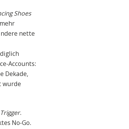
cing Shoes
 mehr
andere nette
diglich
ce-Accounts:
ne Dekade,
t wurde
 Trigger
.
iktes No-Go.