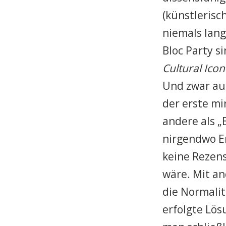
(künstlerisc
niemals lang
Bloc Party si
Cultural Icon
Und zwar aus
der erste mi
andere als „
nirgendwo Er
keine Rezens
wäre. Mit an
die Normalit
erfolgte Lös