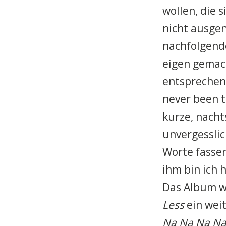
wollen, die s
nicht ausgen
nachfolgend
eigen gemach
entsprechend
never been t
kurze, nach
unvergessli
Worte fassen
ihm bin ich 
Das Album w
Less
ein wei
Na Na Na N