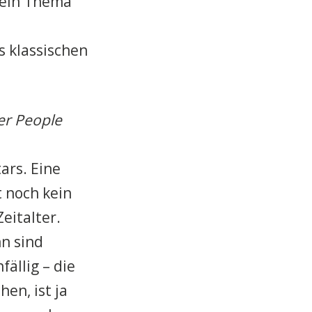
 kein Thema
 klassischen
r People
ars. Eine
t noch kein
eitalter.
n sind
ällig – die
en, ist ja