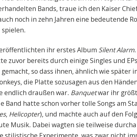
erhandelten Bands, traue ich den Kaiser Chie
auch noch in zehn Jahren eine bedeutende Ro
 spielen.
eröffentlichten ihr erstes Album
Silent Alarm
.
te zuvor bereits durch einige Singles und EPs
emacht, so dass ihnen, ähnlich wie später i
onkeys, die Platte sozusagen aus den Händen
ie endlich draußen war.
Banquet
war ihr größt
ie Band hatte schon vorher tolle Songs am Sta
es
,
Helicopter
), und machte auch auf den Fol
gute Musik. Dabei wagten sie teilweise durch
e stilistische Experimente, was zwar nicht i