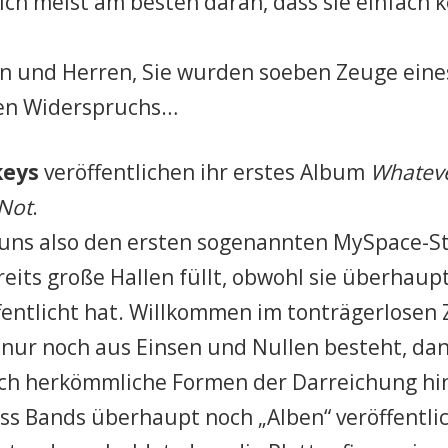
ich meist am besten daran, dass sie einfach
 und Herren, Sie wurden soeben Zeuge eines
en Widerspruchs…
keys
veröffentlichen ihr erstes Album
Whateve
 Not
.
uns also den ersten sogenannten MySpace-St
reits große Hallen füllt, obwohl sie überhaup
entlicht hat. Willkommen im tonträgerlosen Z
nur noch aus Einsen und Nullen besteht, dan
ch herkömmliche Formen der Darreichung hinf
ss Bands überhaupt noch „Alben“ veröffentlich