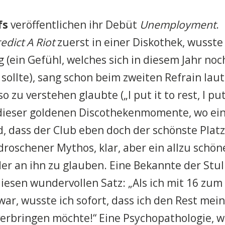
fs
veröffentlichen ihr Debüt
Unemployment
.
redict A Riot
zuerst in einer Diskothek, wusste 
g (ein Gefühl, welches sich in diesem Jahr n
sollte), sang schon beim zweiten Refrain laut
so zu verstehen glaubte („I put it to rest, I put 
r dieser goldenen Discothekenmomente, wo e
, dass der Club eben doch der schönste Plat
edroschener Mythos, klar, aber ein allzu schön
er an ihn zu glauben. Eine Bekannte der Stul
diesen wundervollen Satz: „Als ich mit 16 zum
 war, wusste ich sofort, dass ich den Rest mei
erbringen möchte!“ Eine Psychopathologie, w