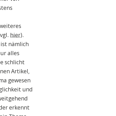
stens
 weiteres
vgl.
hier
).
ist nämlich
ur alles
e schlicht
nen Artikel,
hema gewesen
glichkeit und
 weitgehend
lder erkennt