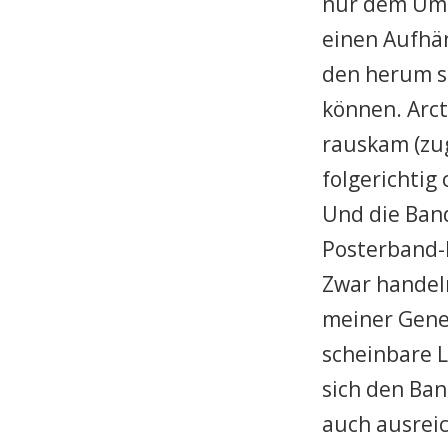
nur dem Ums
einen Aufhä
den herum s
können. Arct
rauskam (zu
folgerichtig 
Und die Band
Posterband-
Zwar handeln
meiner Gener
scheinbare L
sich den Ban
auch ausreic