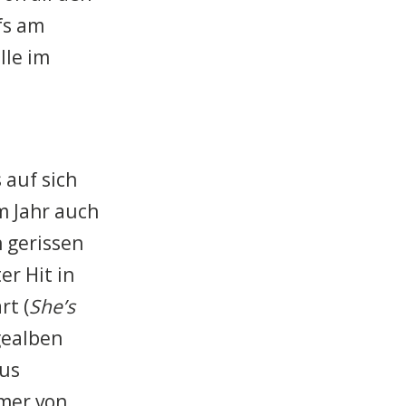
fs am
lle im
 auf sich
m Jahr auch
 gerissen
er Hit in
rt (
She’s
gealben
aus
mmer von