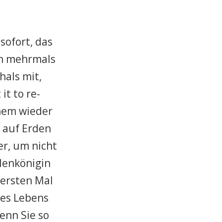
sofort, das
och mehrmals
hals mit,
it to re-
inem wieder
z auf Erden
er, um nicht
lenkönigin
 ersten Mal
nes Lebens
enn Sie so