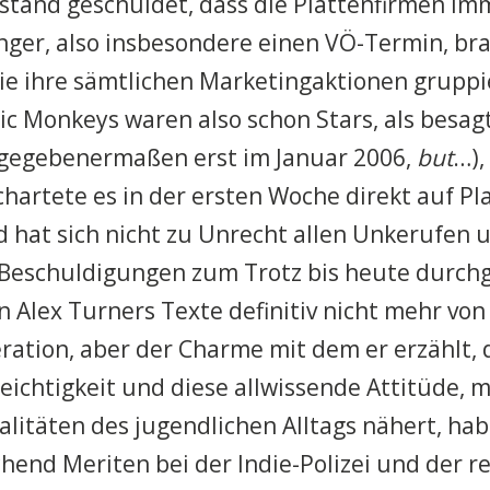
tand geschuldet, dass die Plattenfirmen im
nger, also insbesondere einen VÖ-Termin, br
ie ihre sämtlichen Marketingaktionen grupp
ic Monkeys waren also schon Stars, als besa
gegebenermaßen erst im Januar 2006,
but
…),
chartete es in der ersten Woche direkt auf Pla
 hat sich nicht zu Unrecht allen Unkerufen 
Beschuldigungen zum Trotz bis heute durchg
 Alex Turners Texte definitiv nicht mehr von
ation, aber der Charme mit dem er erzählt, 
eichtigkeit und diese allwissende Attitüde, m
alitäten des jugendlichen Alltags nähert, ha
hend Meriten bei der Indie-Polizei und der 