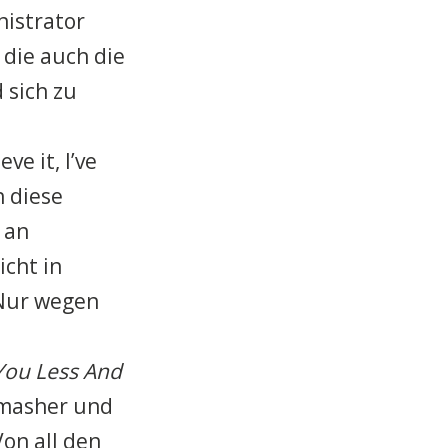
nistrator
 die auch die
 sich zu
e it, I’ve
h diese
 an
cht in
„Nur wegen
You Less And
Smasher und
Von all den