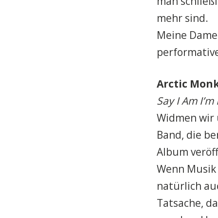
man schließl
mehr sind.
Meine Damen
performativ
Arctic Mon
Say I Am I’m
Widmen wir 
Band, die be
Album veröff
Wenn Musik 
natürlich au
Tatsache, da