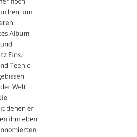
mer noch
auchen, um
ieren
gtes Album
 und
tz Eins.
und Teenie-
ebissen.
 der Welt
die
it denen er
ben ihm eben
rennomierten