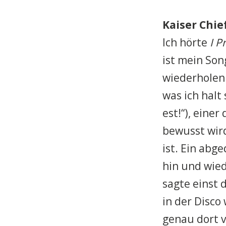
Kaiser Chie
Ich hörte
I P
ist mein Son
wiederholen 
was ich halt 
est!“), eine
bewusst wird
ist. Ein abg
hin und wied
sagte einst 
in der Disco
genau dort v