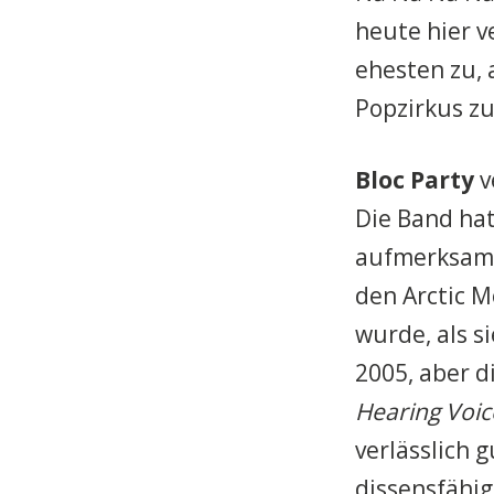
heute hier v
ehesten zu, 
Popzirkus zu
Bloc Party
v
Die Band hat
aufmerksam g
den Arctic M
wurde, als s
2005, aber d
Hearing Voic
verlässlich 
dissensfähig