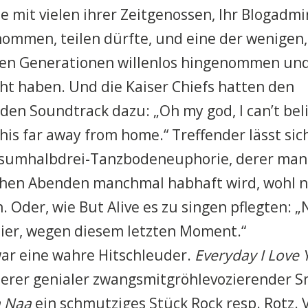
ie mit vielen ihrer Zeitgenossen, Ihr Blogadmi
ommen, teilen dürfte, und eine der wenigen,
en Generationen willenlos hingenommen und
t haben. Und die Kaiser Chiefs hatten den
en Soundtrack dazu: „Oh my god, I can’t believ
his far away from home.“ Treffender lässt sic
tsumhalbdrei-Tanzbodeneuphorie, derer man
chen Abenden manchmal habhaft wird, wohl ni
. Oder, wie But Alive es zu singen pflegten: 
hier, wegen diesem letzten Moment.“
ar eine wahre Hitschleuder.
Everyday I Love 
terer genialer zwangsmitgröhlevozierender 
a Naa
ein schmutziges Stück Rock resp. Rotz. 