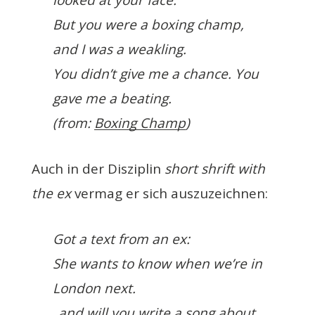
looked at your face.
But you were a boxing champ,
and I was a weakling.
You didn’t give me a chance. You
gave me a beating.
(from:
Boxing Champ
)
Auch in der Disziplin
short shrift with
the ex
vermag er sich auszuzeichnen:
Got a text from an ex:
She wants to know when we’re in
London next.
„and will you write a song about