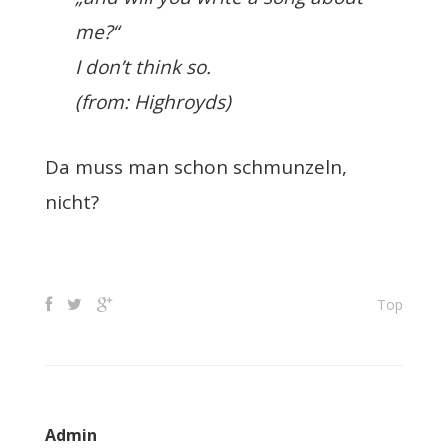
me?“
I don’t think so.
(from:
Highroyds
)
Da muss man schon schmunzeln,
nicht?
Top
Admin