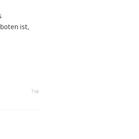
s
oten ist,
Top