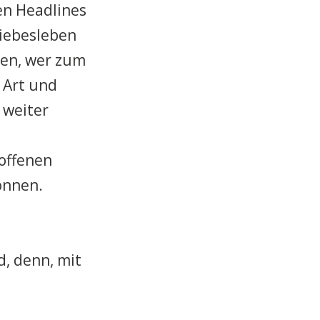
gen Headlines
Liebesleben
ten, wer zum
 Art und
 weiter
roffenen
können.
d, denn, mit