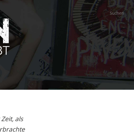
eit, als
erbrachte