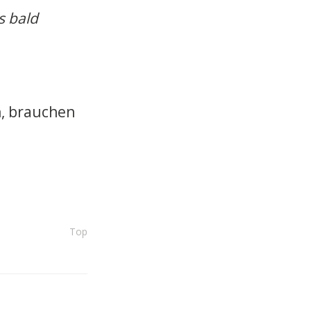
s bald
n, brauchen
Top