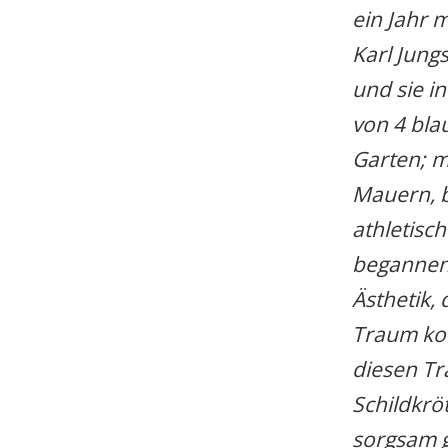
ein Jahr 
Karl Jung
und sie i
von 4 bla
Garten; 
Mauern, b
athletisc
begannen,
Ästhetik,
Traum kon
diesen Tr
Schildkrö
sorgsam g