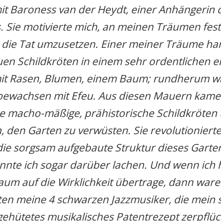
mit Baroness van der Heydt, einer Anhängerin 
s. Sie motivierte mich, an meinen Träumen fes
n die Tat umzusetzen. Einer meiner Träume ha
uen Schildkröten in einem sehr ordentlichen e
mit Rasen, Blumen, einem Baum; rundherum w
ewachsen mit Efeu. Aus diesen Mauern kamen
he macho-mäßige, prähistorische Schildkröten
 den Garten zu verwüsten. Sie revolutionierte
 die sorgsam aufgebaute Struktur dieses Garte
nte ich sogar darüber lachen. Und wenn ich 
aum auf die Wirklichkeit übertrage, dann ware
ten meine 4 schwarzen Jazzmusiker, die mein 
ehütetes musikalisches Patentrezept zerpflüc