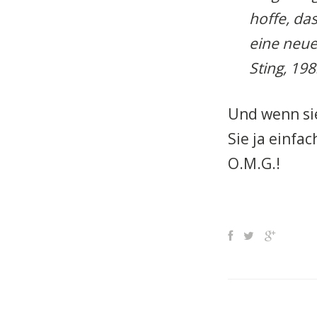
hoffe, d
eine neue
Sting, 19
Und wenn sie
Sie ja einfa
O.M.G.!