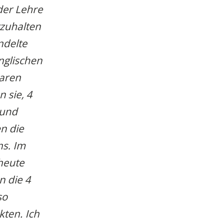
der Lehre
tzuhalten
ndelte
nglischen
aren
 sie, 4
 und
n die
ns. Im
heute
n die 4
so
kten. Ich