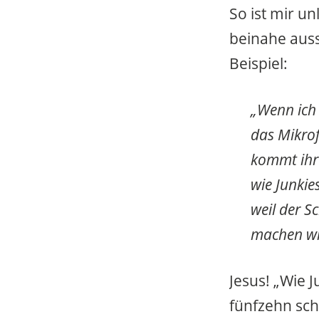
So ist mir un
beinahe auss
Beispiel:
„Wenn ich 
das Mikro
kommt ihr
wie Junkie
weil der S
machen wi
Jesus! „Wie J
fünfzehn sch