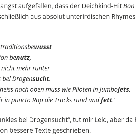
längst aufgefallen, dass der Deichkind-Hit
Bon
chließlich aus absolut unterirdischen Rhymes
traditionsbe
wusst
fon be
nutz
,
 nicht mehr runter
s bei Drogen
sucht
.
cheiss nach oben muss wie Piloten in Jumbo
jets
,
r in puncto Rap die Tracks rund und
fett
.“
unkies bei Drogensucht“, tut mir Leid, aber da 
on bessere Texte geschrieben.